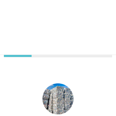
廃プラスチック処分
産業廃棄物収集運搬
廃プラスチック類
各種国際貿易
電話番号(FAX兼
0173-56-3565
用)